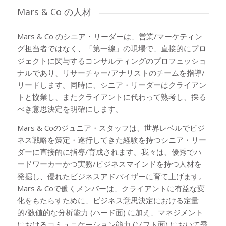
Mars
&
Co の人材
Mars & Co のシニア・リーダーは、営業/マーケティン
グ担当者ではなく、「第一線」の現場で、直接的にプロ
ジェクトに関与するコンサルティングのプロフェッショ
ナルであり、リサーチャー/アナリストのチームを指導/
リードします。同時に、シニア・リーダーはクライアン
トと協業し、またクライアントに代わって熟考し、採る
べき意思決定を明確にします。
Mars & Coのジュニア・スタッフは、世界レベルでビジ
ネス戦略を策定・遂行してきた経験を持つシニア・リー
ダーに直接的に指導/育成されます。我々は、優秀でハ
ードワーカーかつ実務/ビジネスマインドを持つ人材を
発掘し、優れたビジネスアドバイザーに育て上げます。
Mars & Coで働くメンバーは、クライアントに有益な変
化をもたらすために、ビジネス意思決定における定量
的/数値的な分析能力 (ハード面) に加え、マネジメント
におけるコミュニケーション能力 (ソフト面) において秀