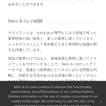
み出すことができます。
Mars
&
Co の経験
クライアントは、われわれが専門ビジネス領域で培った
業界特有の深い知見と、多くの業界に渡ってビジネス・
ジェネラリストとして長年蓄えてきた実用的な知識の両
方を評価しています。
特定の業界だけではなく、多種多様な業界に渡ってクラ
イアントをサポートすることで、Mars & Coのシニアリ
ーダーは、迅速かつ効率的にビジネスにおける問題を判
断し、対処する方法やあらゆる市場の様々なビジネスに
おける適切なビジネス・チャンスを見定める方法を培う
ことができます。
Mars & Co uses cookies to improve the functionality,
performance, and effectiveness of our communications.
Detailed information on the use of cookies is provided in our
cookie notice page. By continuing to use this site, or by
clicking "I agree," you consent to the use of cookies.